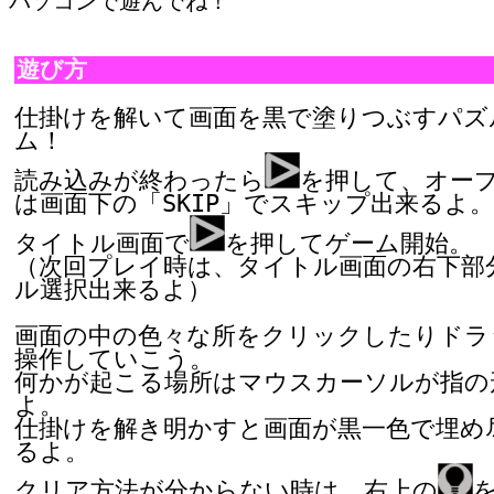
パソコンで遊んでね！
遊び方
仕掛けを解いて画面を黒で塗りつぶすパズ
ム！

読み込みが終わったら
を押して、オー
は画面下の「SKIP」でスキップ出来るよ。

タイトル画面で
を押してゲーム開始。

（次回プレイ時は、タイトル画面の右下部
ル選択出来るよ）

画面の中の色々な所をクリックしたりドラ
操作していこう。

何かが起こる場所はマウスカーソルが指の
よ。

仕掛けを解き明かすと画面が黒一色で埋め
るよ。

クリア方法が分からない時は、右上の